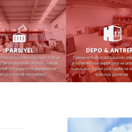
PARSİYEL
DEPO & ANTRE
şımacılık hizmetimizle, hem Türkiye
Türkiye ve Rusya’da bulunan depo
 de uluslararası alanda, yüksek
müşterilerimize depolama ve ant
hizmet anlayışıyla müşterilerimize
sunuyoruz. Uçtan uca lojistik ve 
n uca hizmet vermekteyiz.
yükünüz güvende.