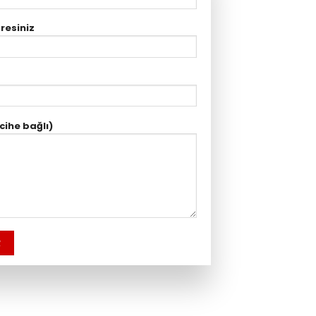
resiniz
rcihe bağlı)