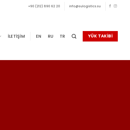
+90 (212) 890 62 20
info@sulogistics.su
YÜK TAKİBİ
İLETİŞİM
EN
RU
TR