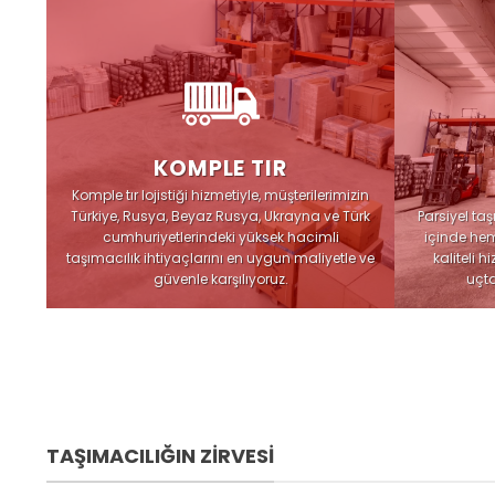
KOMPLE TIR
Komple tır lojistiği hizmetiyle, müşterilerimizin
Türkiye, Rusya, Beyaz Rusya, Ukrayna ve Türk
Parsiyel ta
cumhuriyetlerindeki yüksek hacimli
içinde hem
taşımacılık ihtiyaçlarını en uygun maliyetle ve
kaliteli 
güvenle karşılıyoruz.
uçta
TAŞIMACILIĞIN ZIRVESI