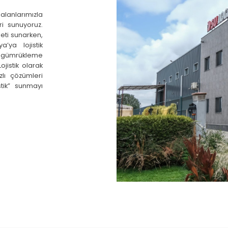
 alanlarımızla
i sunuyoruz.
eti sunarken,
’ya lojistik
, gümrükleme
ojistik olarak
zlı çözümleri
stik” sunmayı