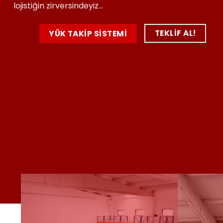
lojistiğin zirversindeyiz…
TEKLIF AL!
YÜK TAKIP SISTEMI