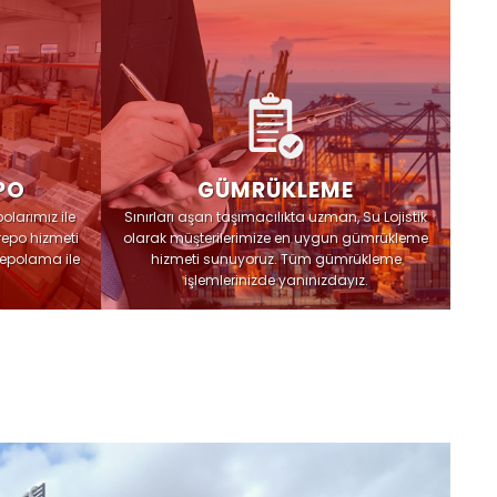
PO
GÜMRÜKLEME
larımız ile
Sınırları aşan taşımacılıkta uzman, Su Lojistik
repo hizmeti
olarak müşterilerimize en uygun gümrükleme
depolama ile
hizmeti sunuyoruz. Tüm gümrükleme
işlemlerinizde yanınızdayız.